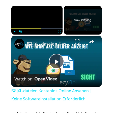
×
Now Playing
×
Play
Unmute
Fullscreen
🖼️ JXL-dateien Kostenlos Online Ansehen | Keine Softwareinstallation Erforderlich
P
Watch on
l
🖼️ JXL-dateien Kostenlos Online Ansehen |
a
Keine Softwareinstallation Erforderlich