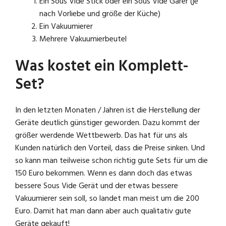
y
Ein Sous Vide Stick oder ein Sous Vide Garer (je
nach Vorliebe und größe der Küche)
Ein Vakuumierer
V
Mehrere Vakuumierbeutel
i
Was kostet ein Komplett-
Set?
d
In den letzten Monaten / Jahren ist die Herstellung der
e
Geräte deutlich günstiger geworden. Dazu kommt der
größer werdende Wettbewerb. Das hat für uns als
Kunden natürlich den Vorteil, dass die Preise sinken. Und
o
so kann man teilweise schon richtig gute Sets für um die
150 Euro bekommen. Wenn es dann doch das etwas
bessere Sous Vide Gerät und der etwas bessere
Vakuumierer sein soll, so landet man meist um die 200
Euro. Damit hat man dann aber auch qualitativ gute
Geräte gekauft!