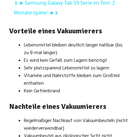
📱🔥 Samsung Galaxy Tab S9 Serie im Test: 2
a
Monate später 🔥📱
y
Vorteile eines Vakuumierers
Lebensmittel bleiben deutlich länger haltbar (bis
V
zu 8-mal länger)
Es wird kein Gefäß zum Lagern benötigt
i
Sehr platzsparend Lebensmittel zu lagern
Vitamine und Nährstoffe bleiben zum Großteil
enthalten
d
Kein Gefrierbrand
e
Nachteile eines Vakuumierers
o
Regelmäßiger Nachkauf von Vakuumbeuteln (nicht
wiederverwendbar)
Vakuumbeutel aus ökologischer Sicht nicht