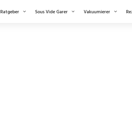
Ratgeber
Sous Vide Garer
Vakuumierer
Re