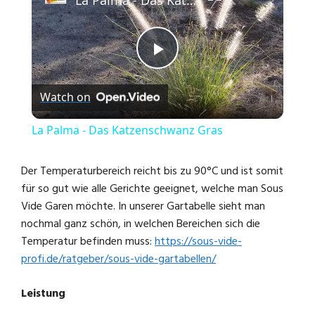
P
Watch on
l
La Palma - Das Katzenschwanz Gras
a
Der Temperaturbereich reicht bis zu 90°C und ist somit
für so gut wie alle Gerichte geeignet, welche man Sous
y
Vide Garen möchte. In unserer Gartabelle sieht man
nochmal ganz schön, in welchen Bereichen sich die
V
Temperatur befinden muss:
https://sous-vide-
profi.de/ratgeber/sous-vide-gartabellen/
i
Leistung