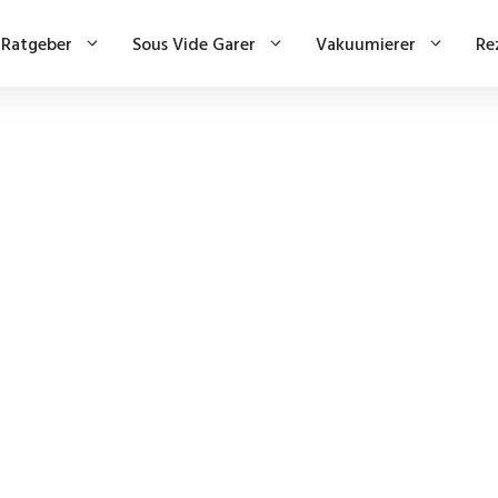
Ratgeber
Sous Vide Garer
Vakuumierer
Re