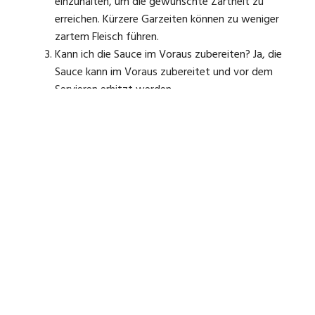
einzuhalten, um die gewünschte Zartheit zu
erreichen. Kürzere Garzeiten können zu weniger
zartem Fleisch führen.
Kann ich die Sauce im Voraus zubereiten? Ja, die
Sauce kann im Voraus zubereitet und vor dem
Servieren erhitzt werden.
Kann ich den Sous Vide Sauerbraten einfrieren? Ja,
man kann den abgekühlten Sauerbraten in
luftdichten Behältern oder Beuteln einfrieren und
bei Bedarf auftauen und erhitzen.
Kann ich den Sous Vide Garer über Nacht
unbeaufsichtigt lassen? Moderne Sous Vide Garer
sind sicher zu bedienen und können über längere
Zeiträume unbeaufsichtigt bleiben. Dennoch ist es
ratsam, die Sicherheitsvorkehrungen des
Geräteherstellers zu beachten.