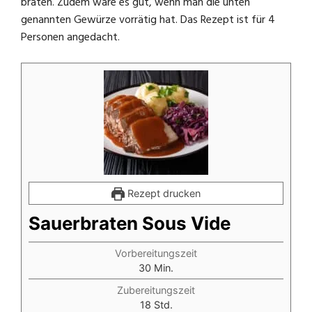
braten. Zudem wäre es gut, wenn man die unten
genannten Gewürze vorrätig hat. Das Rezept ist für 4
Personen angedacht.
Rezept drucken
Sauerbraten Sous Vide
Vorbereitungszeit
Minuten
30
Min.
Zubereitungszeit
Stunden
18
Std.