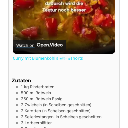
a
y
V
Watch on
i
Curry mit Blumenkohl?! 🍛✨ #shorts
d
Zutaten
1
kg
Rinderbraten
e
500
ml
Rotwein
250
ml
Rotwein Essig
2
Zwiebeln (in Scheiben geschnitten)
o
2
Karotten (in Scheiben geschnitten)
2
Selleriestangen, in Scheiben geschnitten
3
Lorbeerblätter