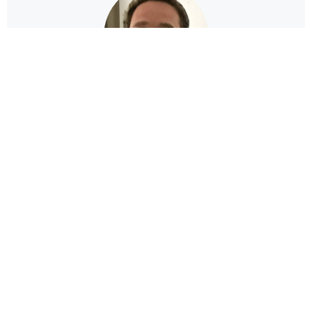
Henrik
Hobbykoch
Wer hier schreibt
Ich bin Henrik, ein ambitionierter Hobbykoch. Da ich
immer auf der Suche nach den neusten Trends in der
Küche bin, bin ich schließlich auch bei der Sous-Vide
Methode gelandet. Auf dieser Seite berichte ich über
meine Erfahrungen und den neusten Sous-Vide Geräten.