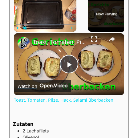
Now Playing
×
Play
Unmute
Fullscreen
Toast, Tomaten, Pilze, Hack, Salami überbacken
P
Watch on
l
Toast, Tomaten, Pilze, Hack, Salami überbacken
a
Zutaten
y
2
Lachsfilets
Olivenöl