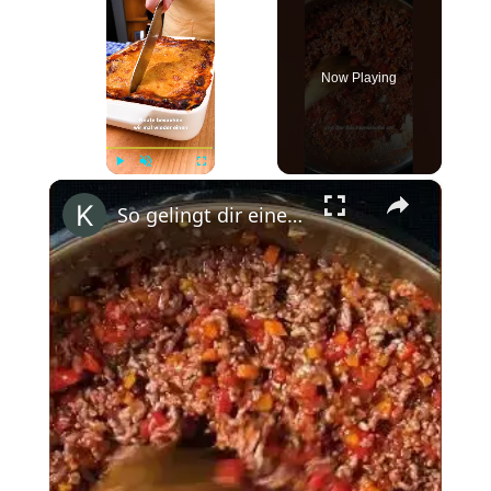
Now Playing
×
Play
Unmute
Fullscreen
So gelingt dir eine klassische Lasagne wie vom Italiener #shorts